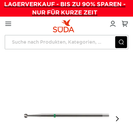
LAGERVERKAUF - BIS ZU 90% SPAREN -
NUR FÜR KURZE ZEIT
Direkt
zum
Inhalt
Startseite
Instrumente
Fräser Kugel (S) opt. 25.000 U/min