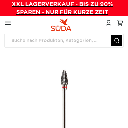
XXL LAGERVERKAUF - BIS ZU 90%
SPAREN - NUR FÜR KURZE ZEIT
Direkt
zum
Inhalt
Startseite
Instrumente
Fräser Birne (EF) max. 20.000 U/min