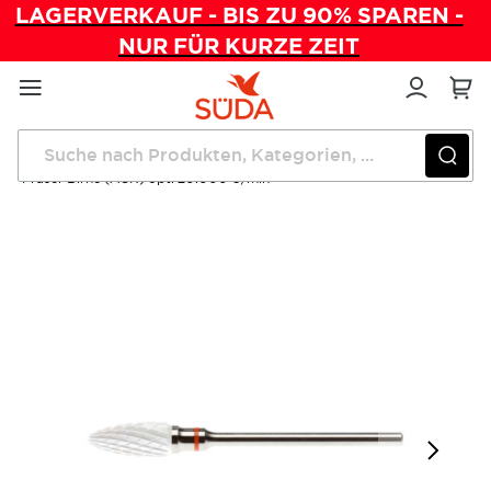
LAGERVERKAUF - BIS ZU 90% SPAREN -
NUR FÜR KURZE ZEIT
Direkt
zum
Inhalt
Startseite
Instrumente
Fräser Birne (ACR) opt. 20.000 U/min