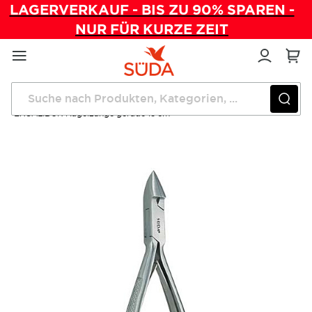
LAGERVERKAUF - BIS ZU 90% SPAREN -
NUR FÜR KURZE ZEIT
Direkt
zum
Inhalt
Startseite
Instrumente
EXCALIBUR Nagelzange gerade 13 cm