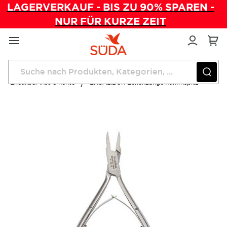
LAGERVERKAUF - BIS ZU 90% SPAREN -
NUR FÜR KURZE ZEIT
Direkt
zum
Inhalt
Startseite
Instrumente
Zangen & Instrumente
Excalibur Instrumente
EXCALIBUR Eckenzange flammspitz