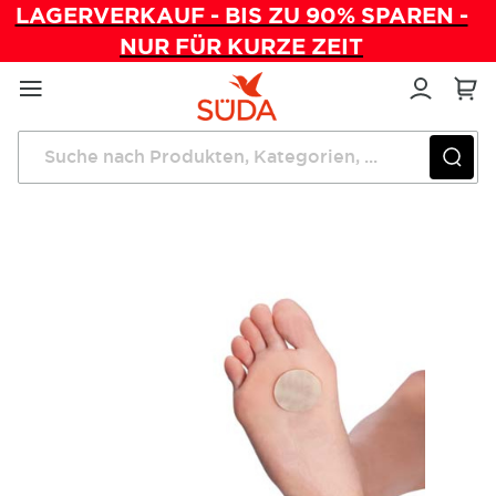
LAGERVERKAUF - BIS ZU 90% SPAREN -
NUR FÜR KURZE ZEIT
Direkt
zum
Inhalt
Startseite
Epitact Anti-Warzen-Pad