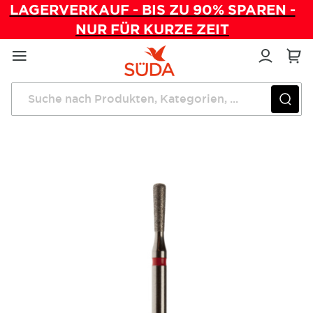
LAGERVERKAUF - BIS ZU 90% SPAREN -
NUR FÜR KURZE ZEIT
Direkt
zum
Inhalt
Startseite
Instrumente
Diamantschleifer FG Trapez