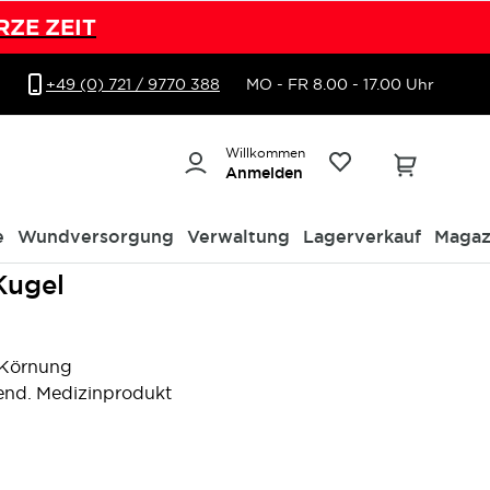
RZE ZEIT
+49 (0) 721 / 9770 388
MO - FR 8.00 - 17.00 Uhr
Willkommen
Anmelden
e
Wundversorgung
Verwaltung
Lagerverkauf
Magaz
Kugel
r Körnung
end. Medizinprodukt