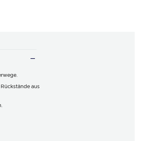
serwege.
e Rückstände aus
m.