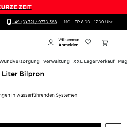
KURZE ZEIT
+49 (0) 721 / 9770 388
MO - FR 8.00 - 17.00 Uhr
Willkommen
Anmelden
Wundversorgung
Verwaltung
XXL Lagerverkauf
Mag
 Liter Bilpron
ungen in wasserführenden Systemen