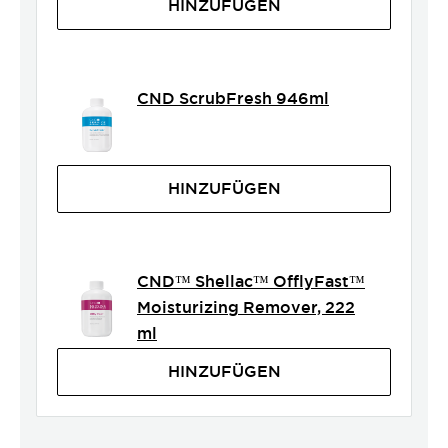
HINZUFÜGEN
CND ScrubFresh 946ml
HINZUFÜGEN
CND™ Shellac™ OfflyFast™
Moisturizing Remover, 222
ml
HINZUFÜGEN