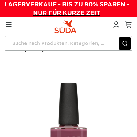
LAGERVERKAUF - BIS ZU 90% SPAREN -
NUR FÜR KURZE ZEIT
Direkt
zum
Inhalt
Startseite
CND™ Vinylux™ Nagellack Married to the Mauve #129, 15 ml