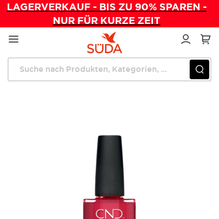
LAGERVERKAUF - BIS ZU 90% SPAREN -
NUR FÜR KURZE ZEIT
Direkt
zum
Inhalt
Startseite
CND™ Vinylux™ Kiss Of Fire 15ml