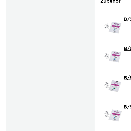
Zubehör
B/S
B/S
B/S
B/