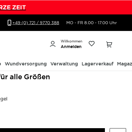
RZE ZEIT
+49 (0) 721 / 9770 388
MO - FR 8.00 - 17.00 Uhr
Willkommen
Anmelden
e
Wundversorgung
Verwaltung
Lagerverkauf
Magaz
für alle Größen
gel