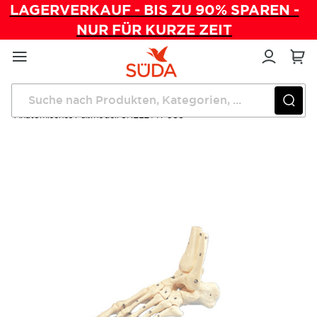
LAGERVERKAUF - BIS ZU 90% SPAREN -
NUR FÜR KURZE ZEIT
Direkt
zum
Inhalt
Startseite
Verwaltung
Anatomisches Fußmodell SKELETTFUSS