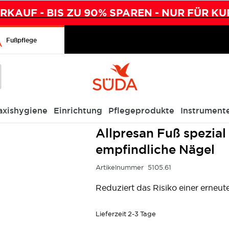
KAUF - BIS ZU 90% SPAREN - NUR FÜR KU
Fußpflege
axishygiene
Einrichtung
Pflegeprodukte
Instrument
ktur Pilz-empfindliche Nägel
Allpresan Fuß spezial 
empfindliche Nägel
Artikelnummer
5105.61
Reduziert das Risiko einer erneut
Lieferzeit
2-3 Tage