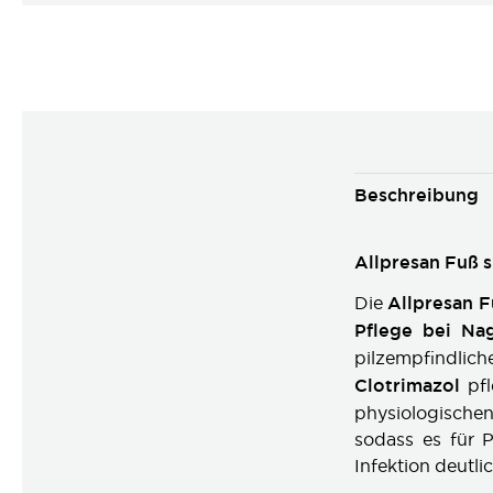
Beschreibung
Allpresan Fuß s
Die
Allpresan F
Pflege bei Nag
pilzempfindlic
Clotrimazol
pfl
physiologische
sodass es für P
Infektion deutli