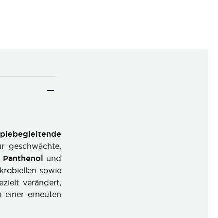
apiebegleitende
ür geschwächte,
 Panthenol
und
krobiellen sowie
ielt verändert,
o einer erneuten