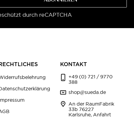
ABONNIEREN
eschützt durch reCAPTCHA
RECHTLICHES
KONTAKT
+49 (0) 721 / 9770
Widerrufsbelehrung
388
Datenschutzerklärung
shop@sueda.de
Impressum
An der RaumFabrik
33b 76227
AGB
Karlsruhe, Anfahrt