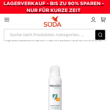
LAGERVERKAUF - BIS ZU 90% SPAREN -
NUR FÜR KURZE ZEIT
Direkt
zum
Inhalt
Startseite
Pflegeprodukte
Allpresan diabetic INTENSIV+REPAIR Schaum-Creme mit 10 % Urea